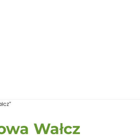
łcz”
owa Wałcz