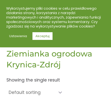
Skip
Main
MENU
Wykorzystujemy pliki cookies w celu prawidłowego
to
działania strony, korzystania z narzędzi
Menu
content
marketingowych i analitycznych, zapewniania funkcji
społecznościowych oraz systemu komentarzy. Czy
zgadzasz się na wykorzystywanie plików cookies?
Home
/ Products tagged “Ziemianka ogrodowa
Ustawienia
Akceptuj
Krynica-Zdrój”
Ziemianka ogrodowa
Krynica-Zdrój
Showing the single result