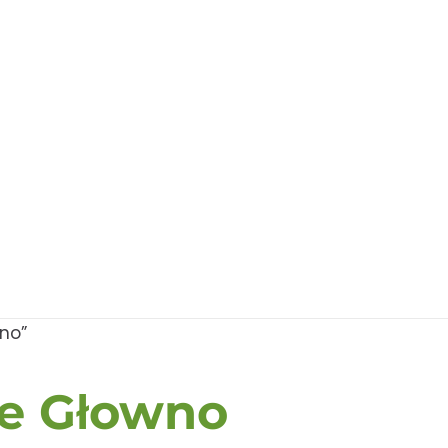
no”
e Głowno