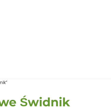
nik”
owe Świdnik