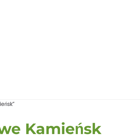
eńsk”
owe Kamieńsk